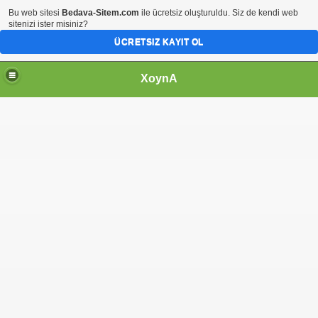
Bu web sitesi
Bedava-Sitem.com
ile ücretsiz oluşturuldu. Siz de kendi web
sitenizi ister misiniz?
ÜCRETSIZ KAYIT OL
XoynA